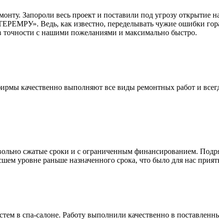
онту. Запороли весь проект и поставили под угрозу открытие н
РЕМРУ». Ведь, как известно, переделывать чужие ошибки горазд
 в точности с нашими пожеланиями и максимально быстро.
рмы качественно выполняют все виды ремонтных работ и всегда
довольно сжатые сроки и с ограниченным финансированием. По
сшем уровне раньше назначенного срока, что было для нас прия
м в спа-салоне. Работу выполнили качественно в поставленны