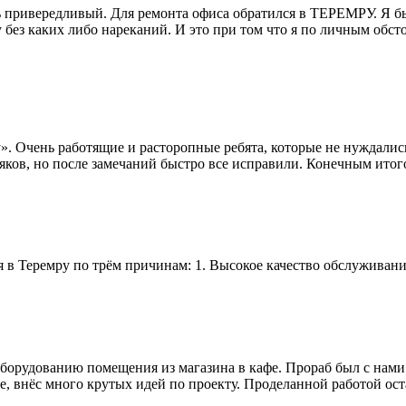
ень привередливый. Для ремонта офиса обратился в ТЕРЕМРУ. Я
без каких либо нареканий. И это при том что я по личным обст
». Очень работящие и расторопные ребята, которые не нуждалис
яков, но после замечаний быстро все исправили. Конечным итог
ся в Теремру по трём причинам: 1. Высокое качество обслуживани
орудованию помещения из магазина в кафе. Прораб был с нами н
, внёс много крутых идей по проекту. Проделанной работой ост